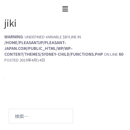
jiki
WARNING
: UNDEFINED VARIABLE $BYLINE IN
/HOME/PLEASANTJP/PLEASANT-
JAPAN.COM/PUBLIC_HTML/WP/WP-
CONTENT/THEMES/SYDNEY-CHILD/FUNCTIONS.PHP
ON LINE
60
POSTED
2019年4月14日