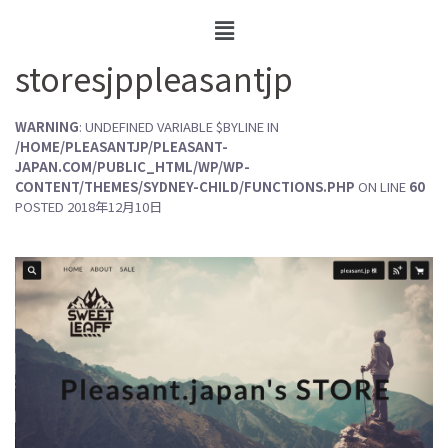
storesjppleasantjp
WARNING
: UNDEFINED VARIABLE $BYLINE IN
/HOME/PLEASANTJP/PLEASANT-
JAPAN.COM/PUBLIC_HTML/WP/WP-
CONTENT/THEMES/SYDNEY-CHILD/FUNCTIONS.PHP
ON LINE
60
POSTED
2018年12月10日