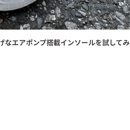
げなエアポンプ搭載インソールを試してみ