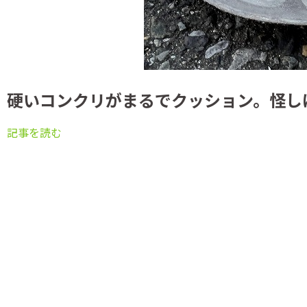
硬いコンクリがまるでクッション。怪し
記事を読む